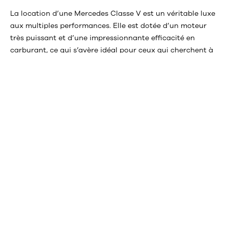
La location d’une Mercedes Classe V est un véritable luxe
aux multiples performances. Elle est dotée d’un moteur
très puissant et d’une impressionnante efficacité en
carburant, ce qui s’avère idéal pour ceux qui cherchent à
faire des économies d’essence.
Cette camionnette est également dotée des dernières
fonctions de sécurité, comme les systèmes de freinage
automatique d’urgence et l’avertisseur de sortie de voie.
Elle dispose aussi d’un système de démarrage à distance
qui vous permet d’allumer la voiture sans même être à
bord !
La Mercedes-Benz Classe V offre de nombreuses
caractéristiques, comme :
Système de suspension pneumatique pour une
conduite souple
sept places pour accueillir confortablement jusqu’à