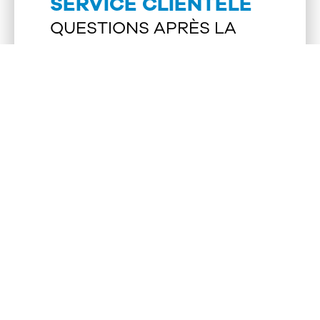
SERVICE CLIENTÈLE
QUESTIONS APRÈS LA
LOCATION
Avez-vous besoin d’une facture ? Vous avez
une question concernant une taxe ?
HEURES D'OUVERTURE
Du lundi au vendredi
8.30h à 16.30h
871 71 99 11