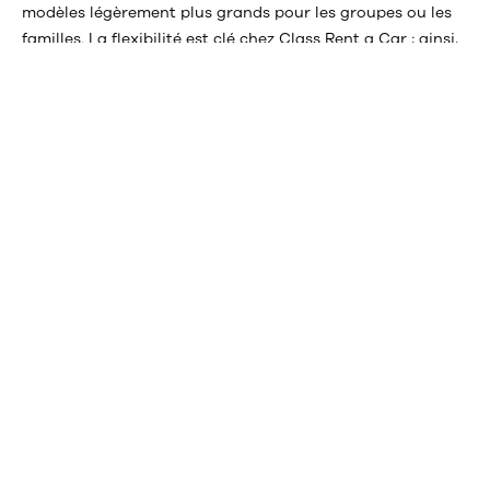
modèles légèrement plus grands pour les groupes ou les
familles. La flexibilité est clé chez Class Rent a Car ; ainsi,
si vos plans changent, ajuster votre réservation est facile
et direct, sans frais cachés. Notre engagement envers
l’efficacité et l’économie de temps s’étend à tout le
processus de location, de la sélection du véhicule à sa
restitution, vous permettant d’explorer Ibiza sans soucis
ni attentes inutiles.
De plus, le service personnalisé et le soutien continu font
partie de notre engagement pour garantir que votre
expérience de location réponde et dépasse vos attentes.
Dans le cas improbable où des problèmes surviendraient
avec votre véhicule, notre proximité et disponibilité
garantissent une solution rapide et efficace, vous
permettant de continuer votre voyage avec le moins de
désagréments possible.