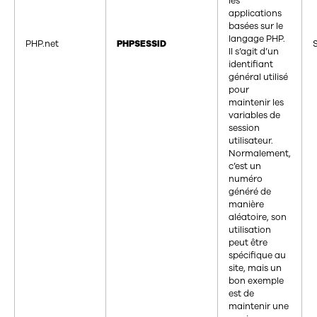
les
applications
basées sur le
langage PHP.
PHP.net
PHPSESSID
Il s’agit d’un
identifiant
général utilisé
pour
maintenir les
variables de
session
utilisateur.
Normalement,
c’est un
numéro
généré de
manière
aléatoire, son
utilisation
peut être
spécifique au
site, mais un
bon exemple
est de
maintenir une