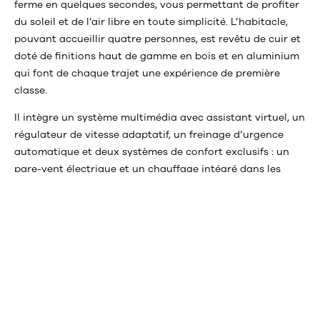
ferme en quelques secondes, vous permettant de profiter
du soleil et de l’air libre en toute simplicité. L’habitacle,
pouvant accueillir quatre personnes, est revêtu de cuir et
doté de finitions haut de gamme en bois et en aluminium
qui font de chaque trajet une expérience de première
classe.
Il intègre un système multimédia avec assistant virtuel, un
régulateur de vitesse adaptatif, un freinage d’urgence
automatique et deux systèmes de confort exclusifs : un
pare-vent électrique et un chauffage intégré dans les
appuie-tête, parfaits pour profiter de la décapotable
même par temps frais.
La boîte automatique à 9 rapports offre une conduite
souple et dynamique. Le coffre dispose d’une capacité de
310 litres, suffisante pour les bagages d’un voyage tout en
élégance.
Une expérience de conduite unique pour des occasions