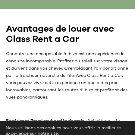
Avantages de louer avec
Class Rent a Car
Conduire une décapotable à Ibiza est une expérience de
conduite incomparable. Profitez du soleil sur votre visage
et du vent dans vos cheveux, remplaçant l’air conditionné
par la fraîcheur naturelle de l’île. Avec Class Rent a Car,
vous pouvez vivre cette expérience unique à des prix
incroyables, parcourant les routes d’Ibiza et profitant des
vues panoramiques.
Expérience Premium à portée de main :
Sélectionnez la
Nous utilisons des cookies pour vous offrir la meilleure
voiture décapotable parfaite de notre flotte de modèles
expérience sur notre site.